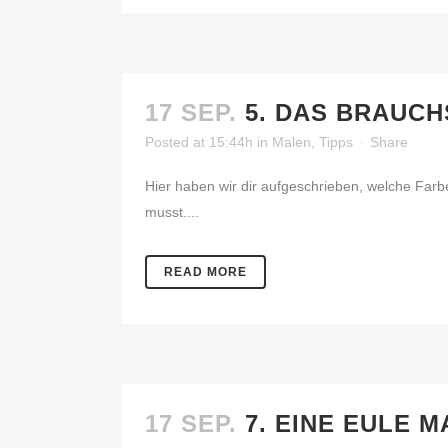
17 SEP.
5. DAS BRAUCH
Posted at 15:44h
in
Malen
,
Tipps
Share
Hier haben wir dir aufgeschrieben, welche Far
musst....
READ MORE
17 SEP.
7. EINE EULE 