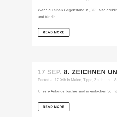
Wenn du einen Gegenstand in „3D“ also dreidi
und für die...
READ MORE
17 SEP.
8. ZEICHNEN U
Posted at 17:04h
in
Malen
,
Tipps
,
Zeichnen
S
Unsere Anfängerbücher sind in einfachen Schritte
READ MORE