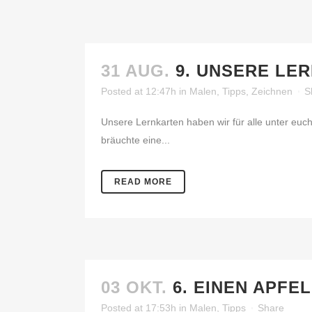
31 AUG.
9. UNSERE LE
Posted at 12:47h
in
Malen
,
Tipps
,
Zeichnen
S
Unsere Lernkarten haben wir für alle unter euch 
bräuchte eine...
READ MORE
03 OKT.
6. EINEN APFE
Posted at 17:53h
in
Malen
,
Tipps
Share